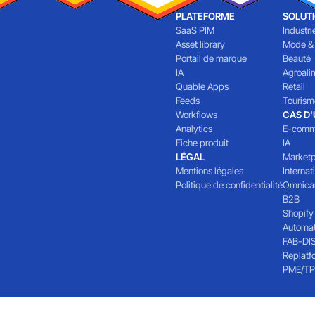
PLATEFORME
SOLUT
SaaS PIM
Industri
Asset library
Mode &
Portail de marque
Beauté
IA
Agroali
Quable Apps
Retail
Feeds
Tourism
Workflows
CAS D
Analytics
E-comm
Fiche produit
IA
LÉGAL
Marketp
Mentions légales
Internat
Politique de confidentialité
Omnica
B2B
Shopify
Automat
FAB-DI
Replatf
PME/TP