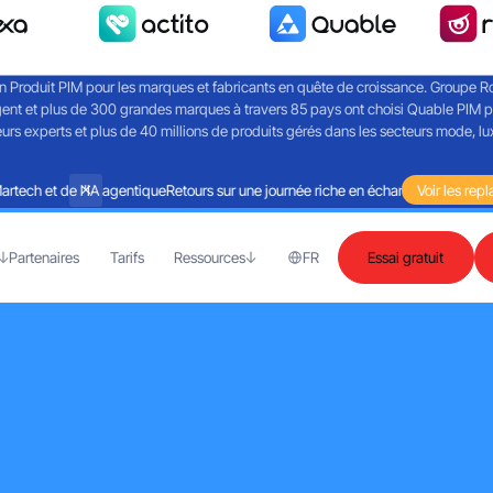
on Produit PIM pour les marques et fabricants en quête de croissance. Groupe Roc
ent et plus de 300 grandes marques à travers 85 pays ont choisi Quable PIM pou
 experts et plus de 40 millions de produits gérés dans les secteurs mode, luxe
ech et de l'IA agentique
Retours sur une journée riche en échanges autour de la 
Voir les repl
Partenaires
Tarifs
Ressources
FR
Essai gratuit