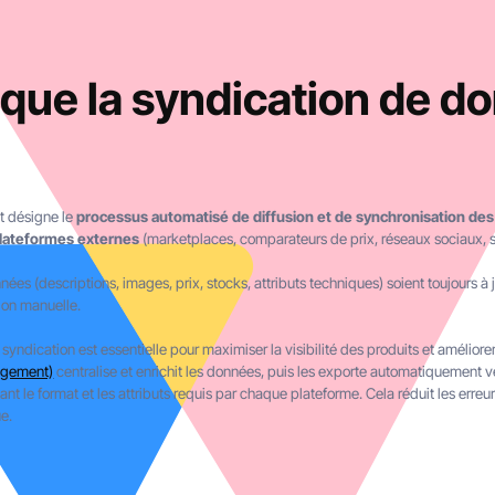
 que la syndication de d
t désigne le
processus automatisé de diffusion et de synchronisation des
plateformes externes
(marketplaces, comparateurs de prix, réseaux sociaux, si
nnées (descriptions, images, prix, stocks, attributs techniques) soient toujours à
ion manuelle.
ndication est essentielle pour maximiser la visibilité des produits et améliorer
agement)
centralise et enrichit les données, puis les exporte automatiquement
nt le format et les attributs requis par chaque plateforme. Cela réduit les erreu
e.