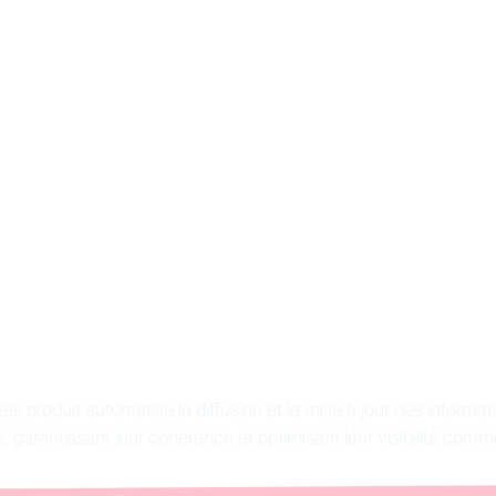
t-ce que la syndicat
es produit et quel e
intérêt ?
s produit automatise la diffusion et la mise à jour des informati
 garantissant leur cohérence et optimisant leur visibilité comme