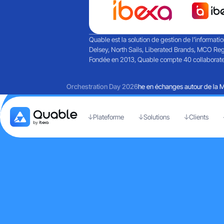
Quable est la solution de gestion de l’informati
Delsey, North Sails, Liberated Brands, MCO Reg
Fondée en 2013, Quable compte 40 collaborateurs
Retours sur une journée riche en échanges autour de la Mart
Orchestration Day 2026
Plateforme
Solutions
Clients