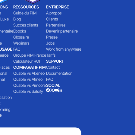
IONS
RESSOURCES
ENTREPRISE
e
Guide du PIM
A propos
 Luxe
Blog
Clients
Succès clients
Partenaires
mentaire
Ebooks
Devenir partenaire
Glossaire
Presse
e
Webinars
Jobs
'USAGE
FAQ
Work from anywhere
erce
Groupe PIM France
Tarifs
Calculateur ROI
SUPPORT
laces
COMPARATIF PIM
Contact
ional
Quable vs Akeneo
Documentation
nal
Quable vs Afineo
FAQ
Quable vs Pimcore
SOCIAL
Quable vs Salsify
isation
S
orming
E