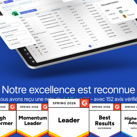
Notre excellence est reconnue
ous avons reçu une note de
4,4/5
sur
G2
- avec 152 avis vérifi