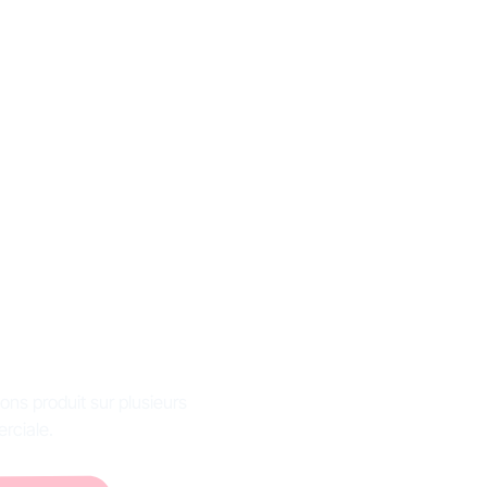
ion de
st son
ons produit sur plusieurs
rciale.