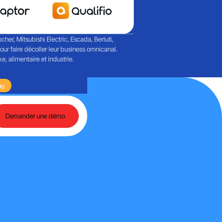
her, Mitsubishi Electric, Escada, Berluti,
r faire décoller leur business omnicanal.
, alimentaire et industrie.
Martech et de l'IA agentique
ay
Retours sur une journée riche en échanges autour d
Demander une démo