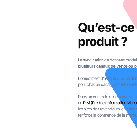
Qu’est-ce
produit ?
La syndication de données produi
plusieurs canaux de vente ou 
L’objectif est d’assurer que les do
pour chaque canal, sans intervent
Dans un contexte e-commerce, la sy
un
PIM (Product Information Man
les sites des revendeurs, en adapta
renforce la cohérence de la marqu