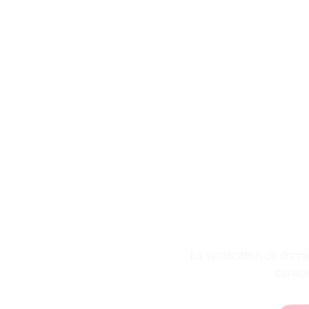
Qu’es
donné
La syndication de donnée
canaux,