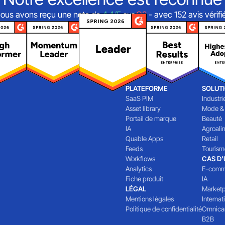
ous avons reçu une note de
4,4/5
sur
G2
- avec 152 avis vérifi
PLATEFORME
SOLUT
SaaS PIM
Industri
Asset library
Mode &
Portail de marque
Beauté
IA
Agroali
Quable Apps
Retail
Feeds
Tourism
Workflows
CAS D
Analytics
E-comm
Fiche produit
IA
LÉGAL
Marketp
Mentions légales
Internat
Politique de confidentialité
Omnica
B2B