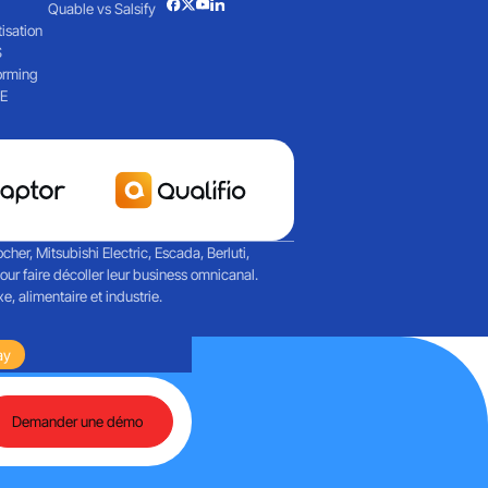
Quable vs Salsify
isation
S
orming
E
her, Mitsubishi Electric, Escada, Berluti,
r faire décoller leur business omnicanal.
, alimentaire et industrie.
Martech et de l'IA agentique
ay
Retours sur une journée riche en échanges autour de
Demander une démo