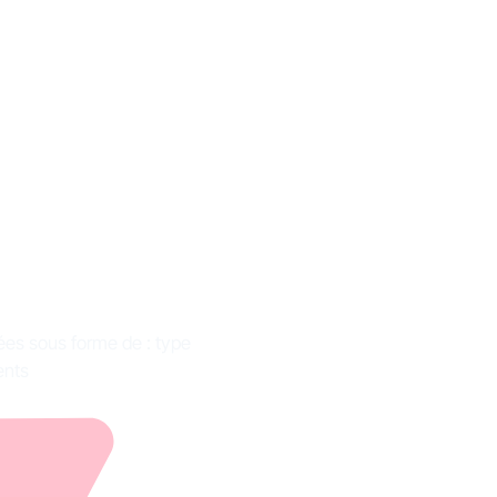
ition,
les
es sous forme de : type
ents