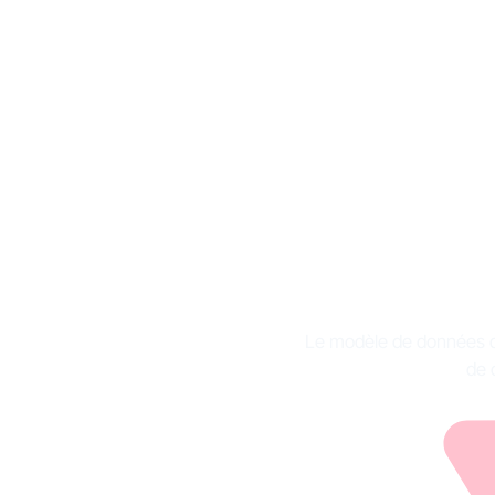
Modèl
im
Le modèle de données d
de 