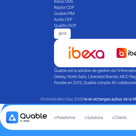
Ibexa CMS
Raptor CDP
Quable PIM
Actito CEP
Qualifio DCP
FR
Quable est la solution de gestion de l’informati
Delsey, North Sails, Liberated Brands, MCO Reg
Fondée en 2013, Quable compte 40 collaborateurs
Retours sur une journée riche en échanges autour de la Mart
Orchestration Day 2026
Plateforme
Solutions
Clients