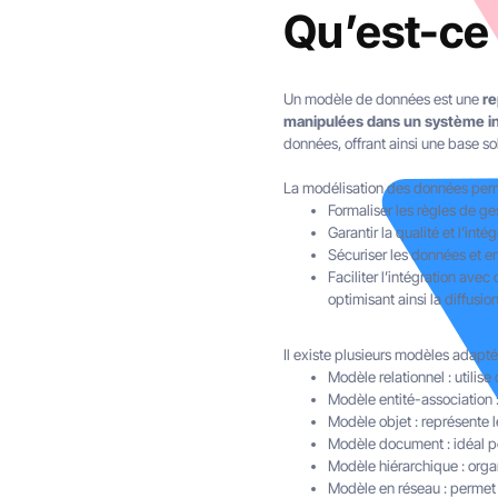
Qu’est-ce
Un modèle de données est une
re
manipulées dans un système i
données, offrant ainsi une base so
La modélisation des données perm
Formaliser les règles de ges
Garantir la qualité et l’int
Sécuriser les données et en 
Faciliter l’intégration av
optimisant ainsi la diffusi
Il existe plusieurs modèles adaptés
Modèle relationnel : utilise
Modèle entité-association : 
Modèle objet : représente 
Modèle document : idéal 
Modèle hiérarchique : org
Modèle en réseau : permet 