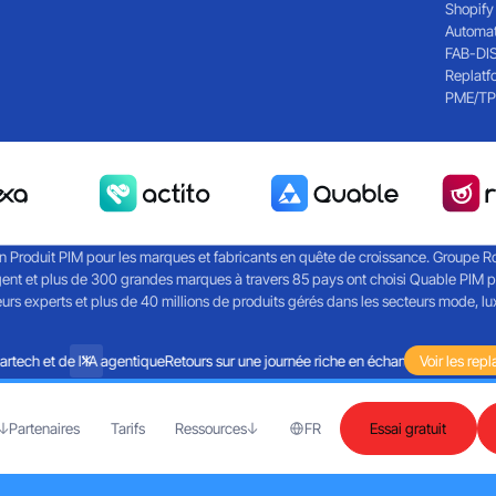
Shopify
Automat
FAB-DI
Replatf
PME/TP
on Produit PIM pour les marques et fabricants en quête de croissance. Groupe Roc
ent et plus de 300 grandes marques à travers 85 pays ont choisi Quable PIM pou
 experts et plus de 40 millions de produits gérés dans les secteurs mode, luxe
ech et de l'IA agentique
Retours sur une journée riche en échanges autour de la 
Voir les repl
Partenaires
Tarifs
Ressources
FR
Essai gratuit