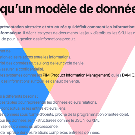
 qu’un modèle de donné
présentation abstraite et structurée qui définit comment les informatio
nformatique
. Il décrit les types de documents, les jeux d’attributs, les SKU, les 
lide pour la gestion des informations produit.
et de :
tion et les relations entre les informations.
égrité des données tout au long de leur cycle de vie.
assurer la confidentialité.
ec des systèmes comme les
PIM (Product Information Management)
ou les
DAM (D
on des informations sur tous les canaux de vente.
 à différents besoins :
 des tables pour représenter les données et leurs relations.
conceptualise les entités et leurs liens.
les données sous forme d’objets, proche de la programmation orientée objet.
pour les données semi-structurées comme le JSON ou XML.
anise les données en arborescence.
de représenter des relations complexes entre les données.