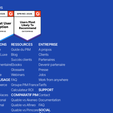
és
IONS
RESSOURCES
ENTREPRISE
e
Guide du PIM
A propos
 Luxe
Blog
Clients
Succès clients
Partenaires
mentaire
Ebooks
Devenir partenaire
Glossaire
Presse
e
Webinars
Jobs
'USAGE
FAQ
Work from anywhere
erce
Groupe PIM France
Tarifs
Calculateur ROI
SUPPORT
laces
COMPARATIF PIM
Contact
ional
Quable vs Akeneo
Documentation
nal
Quable vs Afineo
FAQ
Quable vs Pimcore
SOCIAL