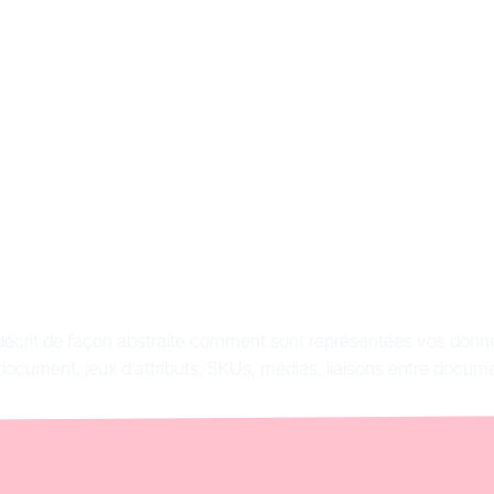
e de données : défin
portance et exemp
écrit de façon abstraite comment sont représentées vos donné
document, jeux d’attributs, SKUs, médias, liaisons entre docum