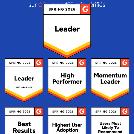
sur
G2
- avec 152 avis vérifiés