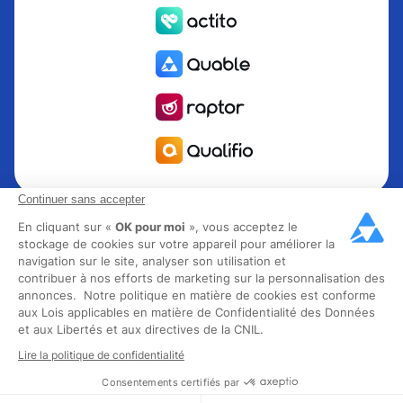
Continuer sans accepter
Quable est la solution de gestion de l’information Produit
PIM pour les marques et fabricants en quête de croissance.
En cliquant sur «
OK pour moi
», vous acceptez le
stockage de cookies sur votre appareil pour améliorer la
Groupe Rocher, Mitsubishi Electric, Escada, Berluti, Delsey,
navigation sur le site, analyser son utilisation et
North Sails, Liberated Brands, MCO Regent et plus de 300
contribuer à nos efforts de marketing sur la personnalisation des
grandes marques à travers 85 pays ont choisi Quable PIM
annonces. Notre politique en matière de cookies est conforme
pour faire décoller leur business omnicanal. Fondée en
aux Lois applicables en matière de Confidentialité des Données
et aux Libertés et aux directives de la CNIL.
2013, Quable compte 40 collaborateurs experts et plus de
40 millions de produits gérés dans les secteurs mode, luxe,
Lire la politique de confidentialité
alimentaire et industrie.
Consentements certifiés par