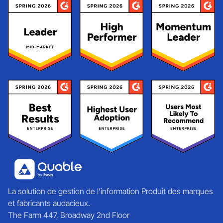
La solution de gestion de l’information Produit des marques
et fabricants audacieux.
The Farm 447, Broadway 2nd Floor