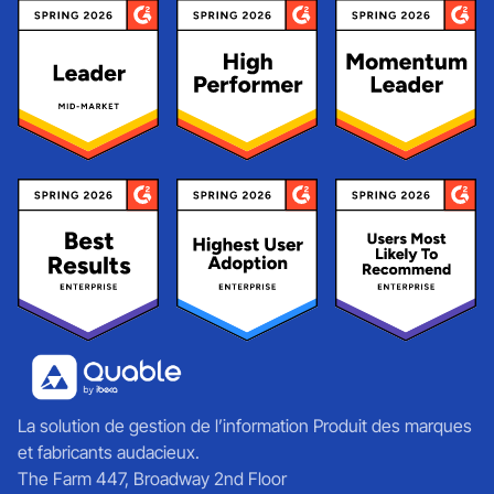
La solution de gestion de l’information Produit des marques
et fabricants audacieux.
The Farm 447, Broadway 2nd Floor