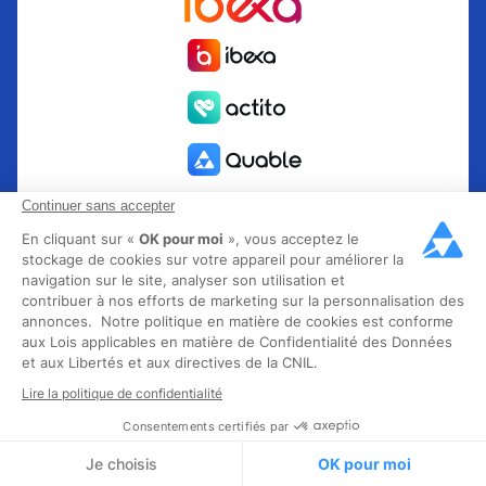
Continuer sans accepter
En cliquant sur «
OK pour moi
», vous acceptez le
stockage de cookies sur votre appareil pour améliorer la
navigation sur le site, analyser son utilisation et
contribuer à nos efforts de marketing sur la personnalisation des
annonces. Notre politique en matière de cookies est conforme
Quable est la solution de gestion de l’information Produit
aux Lois applicables en matière de Confidentialité des Données
PIM pour les marques et fabricants en quête de croissance.
et aux Libertés et aux directives de la CNIL.
Groupe Rocher, Mitsubishi Electric, Escada, Berluti, Delsey,
Lire la politique de confidentialité
North Sails, Liberated Brands, MCO Regent et plus de 300
Consentements certifiés par
grandes marques à travers 85 pays ont choisi Quable PIM
pour faire décoller leur business omnicanal. Fondée en
Je choisis
OK pour moi
2013, Quable compte 40 collaborateurs experts et plus de