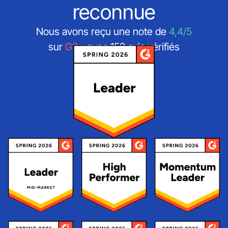
reconnue
Nous avons reçu une note de
4,4/5
sur
G2
- avec 152 avis vérifiés