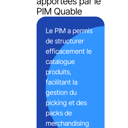
apportées par le
PIM Quable
Le PIM a permis
de structurer
efficacement le
catalogue
produits,
facilitant la
gestion du
picking et des
packs de
merchandising