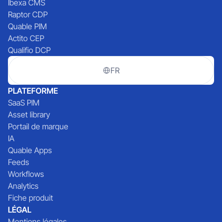
Ibexa CMS
Raptor CDP
Quable PIM
Actito CEP
Qualifio DCP
FR
PLATEFORME
SaaS PIM
Asset library
Portail de marque
IA
Quable Apps
Feeds
Workflows
Analytics
Fiche produit
LÉGAL
Mentions légales