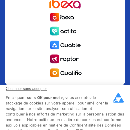
Continuer sans accepter
Quable est la solution de gestion de l’information Produit
PIM pour les marques et fabricants en quête de croissance.
En cliquant sur «
OK pour moi
», vous acceptez le
stockage de cookies sur votre appareil pour améliorer la
Groupe Rocher, Mitsubishi Electric, Escada, Berluti, Delsey,
navigation sur le site, analyser son utilisation et
North Sails, Liberated Brands, MCO Regent et plus de 300
contribuer à nos efforts de marketing sur la personnalisation des
grandes marques à travers 85 pays ont choisi Quable PIM
annonces. Notre politique en matière de cookies est conforme
pour faire décoller leur business omnicanal. Fondée en
aux Lois applicables en matière de Confidentialité des Données