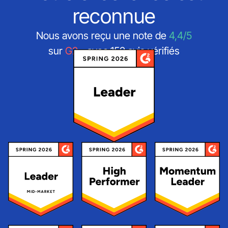
reconnue
Nous avons reçu une note de
4,4/5
sur
G2
- avec 152 avis vérifiés