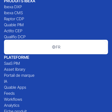
PRODUITS IBEXA
Ibexa DXP
Ibexa CMS
Raptor CDP
Quable PIM
Actito CEP
Qualifio DCP
FR
PLATEFORME
SaaS PIM
Asset library
Portail de marque
IA
Quable Apps
Feeds
Workflows
Analytics
Fiche produit