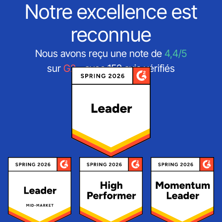
Notre excellence est
reconnue
Nous avons reçu une note de
4,4/5
sur
G2
- avec 152 avis vérifiés