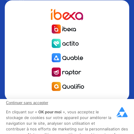
Continuer sans accepter
Quable est la solution de gestion de l’information Produit
PIM pour les marques et fabricants en quête de croissance.
En cliquant sur «
OK pour moi
», vous acceptez le
stockage de cookies sur votre appareil pour améliorer la
Groupe Rocher, Mitsubishi Electric, Escada, Berluti, Delsey,
navigation sur le site, analyser son utilisation et
North Sails, Liberated Brands, MCO Regent et plus de 300
contribuer à nos efforts de marketing sur la personnalisation des
grandes marques à travers 85 pays ont choisi Quable PIM